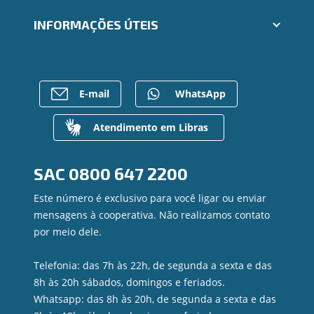
Seja um Fornecedor
Cartões
Segunda via e atualização de boletos
INFORMAÇÕES ÚTEIS
Consórcios
Trabalhe Conosco
Empréstimos
Ailos Educação
Rede de Atendimento
FALE CONOSCO
Investimentos
Notícias
Postos de Atendimento
Previdência
Bens à venda
Caixa Eletrônico
E-mail
WhatsApp
Para empresas
Mapa do site
Regularização de dívidas
Gerenciar Cookies
Valores a Receber
Atendimento em Libras
Contato
Canal de Ética
SAC
0800 647 2200
Ouvidoria
Privacidade e segurança
Este número é exclusivo para você ligar ou enviar
mensagens à cooperativa. Não realizamos contato
por meio dele.
Telefonia: das 7h às 22h, de segunda a sexta e das
8h às 20h sábados, domingos e feriados.
Whatsapp: das 8h às 20h, de segunda a sexta e das