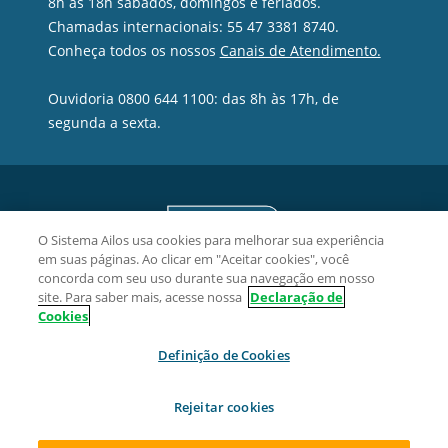
8h às 18h sábados, domingos e feriados.
Chamadas internacionais: 55 47 3381 8740.
Conheça todos os nossos
Canais de Atendimento.
Ouvidoria 0800 644 1100: das 8h às 17h, de
segunda a sexta.
O Sistema Ailos usa cookies para melhorar sua experiência
em suas páginas. Ao clicar em "Aceitar cookies", você
concorda com seu uso durante sua navegação em nosso
site. Para saber mais, acesse nossa
Declaração de
Cookies
Definição de Cookies
Viacredi Alto Vale Cooperativa de Crédito - 16.779.741/0001-52
Rua 3 de maio, 259, Centro, CEP 89140-000, Ibirama/SC.
Rejeitar cookies
2026 Sistema Ailos. Todos os direitos reservados.