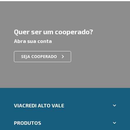
Quer ser um cooperado?
Abra sua conta
SEJA COOPERADO
VIACREDI ALTO VALE
Aplicativos Ailos
PRODUTOS
Indique um amigo