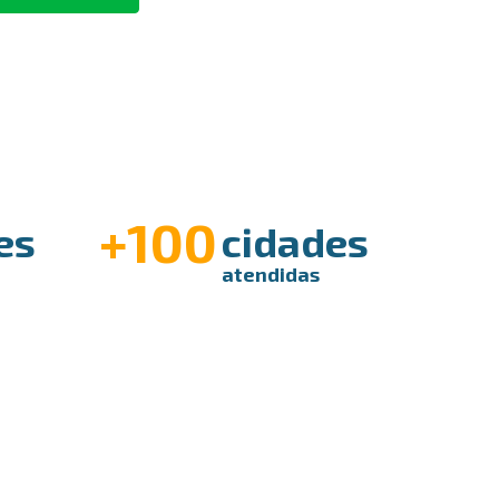
+100
es
cidades
atendidas