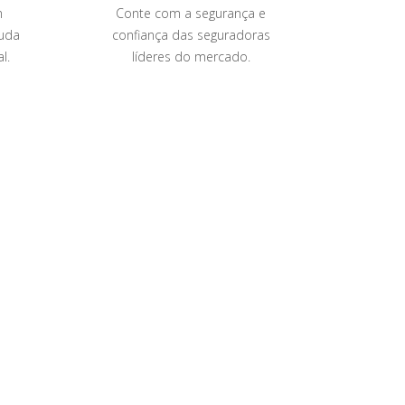
m
Conte com a segurança e
Bene
uda
confiança das seguradoras
cooper
l.
líderes do mercado.
seu ne