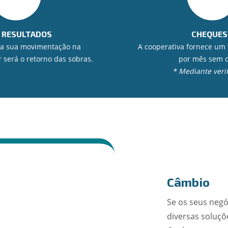
 RESULTADOS
CHEQUES
 a sua movimentação na
A cooperativa fornece um
r será o retorno das sobras.
por mês sem c
* Mediante verif
Câmbio
Se os seus negó
diversas soluç