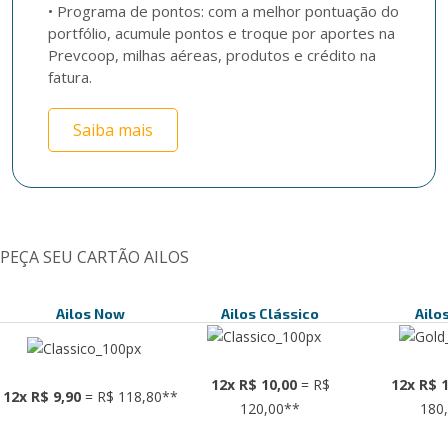
• Programa de pontos: com a melhor pontuação do 
portfólio, acumule pontos e troque por aportes na 
Prevcoop, milhas aéreas, produtos e crédito na 
fatura.
Saiba mais
PEÇA SEU CARTÃO AILOS
Ailos Now
Ailos Clássico
Ailo
12x R$ 10,00
= R$
12x R$ 1
12x R$ 9,90
= R$ 118,80**
120,00**
180