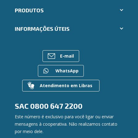
Aplicativos Ailos
PRODUTOS
Indique um amigo
Seja um Fornecedor
Cartões
Segunda via e atualização de boletos
INFORMAÇÕES ÚTEIS
Consórcios
Trabalhe Conosco
Empréstimos
Ailos Educação
Rede de Atendimento
FALE CONOSCO
Investimentos
Notícias
Postos de Atendimento
Previdência
E-mail
Bens à venda
Caixa Eletrônico
Para empresas
Mapa do site
Regularização de dívidas
WhatsApp
Gerenciar Cookies
Valores a Receber
Contato
Atendimento em Libras
Canal de Ética
Ouvidoria
Privacidade e segurança
SAC
0800 647 2200
Este número é exclusivo para você ligar ou enviar
mensagens à cooperativa. Não realizamos contato
por meio dele.