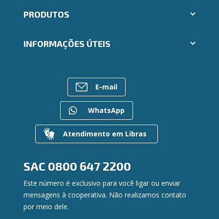
Aplicativos Ailos
PRODUTOS
Indique um amigo
Seja um Fornecedor
Cartões
Segunda via e atualização de boletos
INFORMAÇÕES ÚTEIS
Consórcios
Trabalhe Conosco
Empréstimos
Ailos Educação
Rede de Atendimento
FALE CONOSCO
Investimentos
Notícias
Postos de Atendimento
Previdência
E-mail
Bens à venda
Caixa Eletrônico
Para empresas
Mapa do site
Regularização de dívidas
WhatsApp
Gerenciar Cookies
Valores a Receber
Contato
Atendimento em Libras
Canal de Ética
Ouvidoria
Privacidade e segurança
SAC
0800 647 2200
Este número é exclusivo para você ligar ou enviar
mensagens à cooperativa. Não realizamos contato
por meio dele.