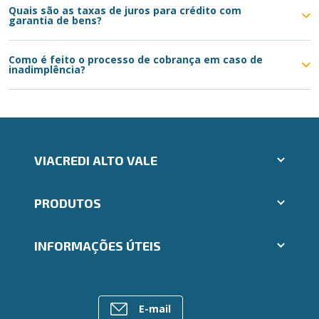
Quais são as taxas de juros para crédito com
garantia de bens?
Como é feito o processo de cobrança em caso de
inadimplência?
VIACREDI ALTO VALE
Aplicativos Ailos
PRODUTOS
Indique um amigo
Seja um Fornecedor
Cartões
Segunda via e atualização de boletos
INFORMAÇÕES ÚTEIS
Consórcios
Trabalhe Conosco
Empréstimos
Ailos Educação
Rede de Atendimento
FALE CONOSCO
Investimentos
Notícias
Postos de Atendimento
Previdência
E-mail
Bens à venda
Caixa Eletrônico
Para empresas