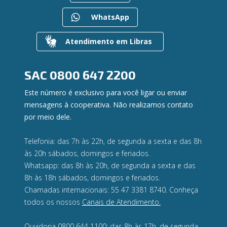
Mapa do site
Regularização de dívidas
WhatsApp
Gerenciar Cookies
Valores a Receber
Contato
Atendimento em Libras
Canal de Ética
Ouvidoria
Privacidade e segurança
SAC
0800 647 2200
Este número é exclusivo para você ligar ou enviar
mensagens à cooperativa. Não realizamos contato
por meio dele.
Telefonia: das 7h às 22h, de segunda a sexta e das 8h
às 20h sábados, domingos e feriados.
Whatsapp: das 8h às 20h, de segunda a sexta e das
8h às 18h sábados, domingos e feriados.
Chamadas internacionais: 55 47 3381 8740. Conheça
todos os nossos
Canais de Atendimento.
Ouvidoria 0800 644 1100: das 8h às 17h, de segunda