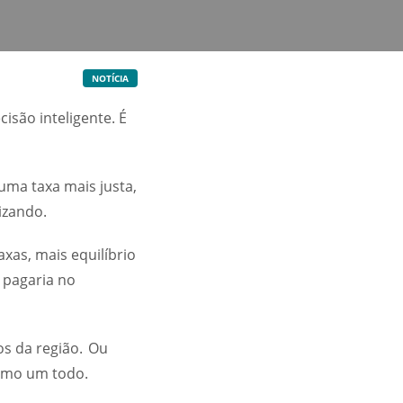
NOTÍCIA
isão inteligente. É
uma taxa mais justa,
izando.
xas, mais equilíbrio
 pagaria no
os da região. Ou
como um todo.