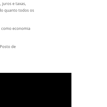
 juros e taxas,
 do quanto todos os
lta como economia
 Posto de