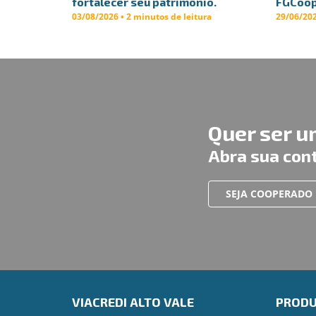
fortalecer seu patrimônio.
FGCoo
03/08/2026 • 2 minutos de leitura
29/06/202
Quer ser 
Abra sua con
SEJA COOPERADO
VIACREDI ALTO VALE
PROD