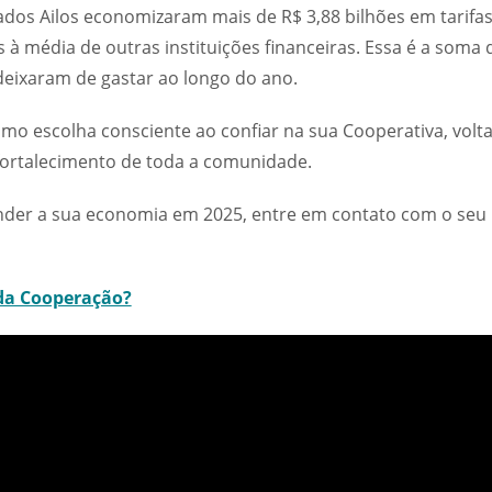
dos Ailos economizaram mais de R$ 3,88 bilhões em tarifas,
 média de outras instituições financeiras. Essa é a soma
eixaram de gastar ao longo do ano.
como escolha consciente ao confiar na sua Cooperativa, vo
 fortalecimento de toda a comunidade.
nder a sua economia em 2025, entre em contato com o seu
da Cooperação?