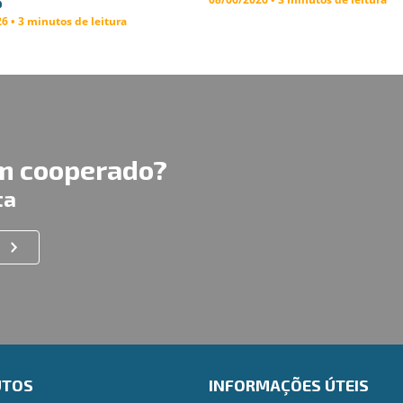
p
6 • 3 minutos de leitura
um cooperado?
ta
UTOS
INFORMAÇÕES ÚTEIS