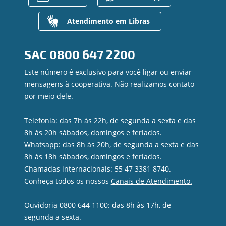
Mapa do site
Regularização de dívidas
Gerenciar Cookies
Valores a Receber
Atendimento em Libras
Contato
Canal de Ética
SAC
0800 647 2200
Ouvidoria
Privacidade e segurança
Este número é exclusivo para você ligar ou enviar
mensagens à cooperativa. Não realizamos contato
por meio dele.
Telefonia: das 7h às 22h, de segunda a sexta e das
8h às 20h sábados, domingos e feriados.
Whatsapp: das 8h às 20h, de segunda a sexta e das
8h às 18h sábados, domingos e feriados.
Chamadas internacionais: 55 47 3381 8740.
Conheça todos os nossos
Canais de Atendimento.
Ouvidoria 0800 644 1100: das 8h às 17h, de
segunda a sexta.