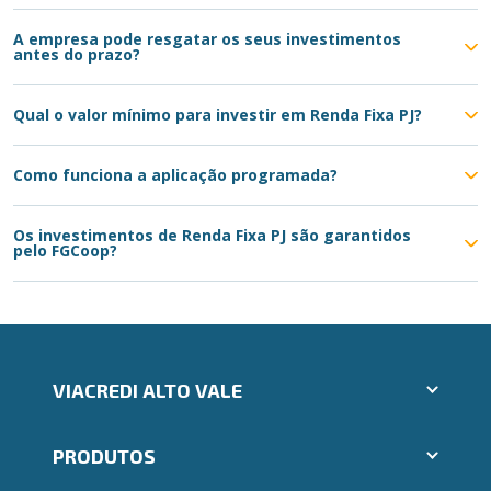
A empresa pode resgatar os seus investimentos
antes do prazo?
Qual o valor mínimo para investir em Renda Fixa PJ?
Como funciona a aplicação programada?
Os investimentos de Renda Fixa PJ são garantidos
pelo FGCoop?
VIACREDI ALTO VALE
Aplicativos Ailos
PRODUTOS
Indique um amigo
Seja um Fornecedor