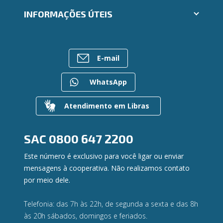
Cartões
Segunda via e atualização de boletos
INFORMAÇÕES ÚTEIS
Consórcios
Trabalhe Conosco
Empréstimos
Ailos Educação
Rede de Atendimento
FALE CONOSCO
Investimentos
Notícias
Postos de Atendimento
Previdência
E-mail
Bens à venda
Caixa Eletrônico
Para empresas
Mapa do site
Regularização de dívidas
WhatsApp
Gerenciar Cookies
Valores a Receber
Contato
Atendimento em Libras
Canal de Ética
Ouvidoria
Privacidade e segurança
SAC
0800 647 2200
Este número é exclusivo para você ligar ou enviar
mensagens à cooperativa. Não realizamos contato
por meio dele.
Telefonia: das 7h às 22h, de segunda a sexta e das 8h
às 20h sábados, domingos e feriados.