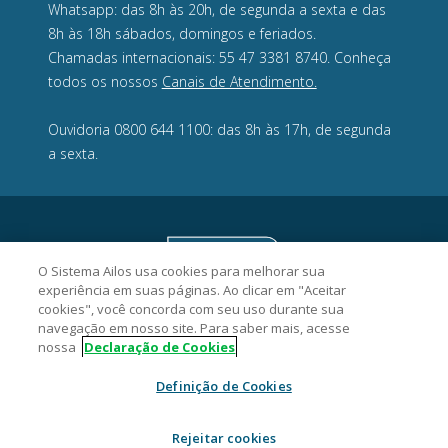
Whatsapp: das 8h às 20h, de segunda a sexta e das
8h às 18h sábados, domingos e feriados.
Chamadas internacionais: 55 47 3381 8740. Conheça
todos os nossos
Canais de Atendimento.
Ouvidoria 0800 644 1100: das 8h às 17h, de segunda
a sexta.
O Sistema Ailos usa cookies para melhorar sua
experiência em suas páginas. Ao clicar em "Aceitar
cookies", você concorda com seu uso durante sua
navegação em nosso site. Para saber mais, acesse
nossa
Declaração de Cookies
Definição de Cookies
Viacredi Alto Vale Cooperativa de Crédito - 16.779.741/0001-52
Rua 3 de maio, 259, Centro, CEP 89140-000, Ibirama/SC.
Rejeitar cookies
2026 Sistema Ailos. Todos os direitos reservados.