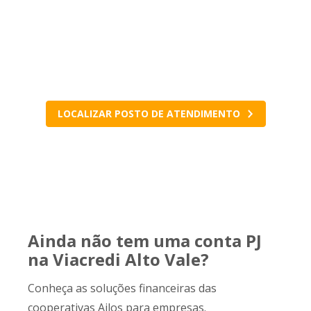
Como vender por CDC?
Fale com a sua cooperativa para conferir
condições e tirar todas as dúvidas.
LOCALIZAR POSTO DE ATENDIMENTO
Ainda não tem uma conta PJ
na Viacredi Alto Vale?
Conheça as soluções financeiras das
cooperativas Ailos para empresas.