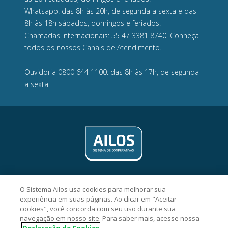
Whatsapp: das 8h às 20h, de segunda a sexta e das
8h às 18h sábados, domingos e feriados.
Chamadas internacionais: 55 47 3381 8740. Conheça
todos os nossos
Canais de Atendimento.
Ouvidoria 0800 644 1100: das 8h às 17h, de segunda
a sexta.
O Sistema Ailos usa cookies para melhorar sua
experiência em suas páginas. Ao clicar em "Aceitar
cookies", você concorda com seu uso durante sua
Viacredi Alto Vale Cooperativa de Crédito - 16.779.741/0001-52
navegação em nosso site. Para saber mais, acesse nossa
Rua 3 de maio, 259, Centro, CEP 89140-000, Ibirama/SC.