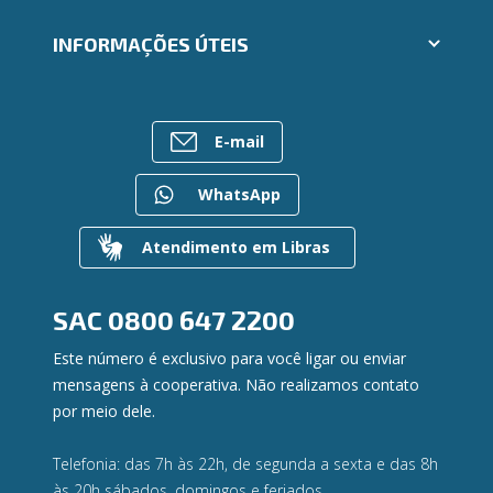
Seja um Fornecedor
Cartões
Segunda via e atualização de boletos
INFORMAÇÕES ÚTEIS
Consórcios
Trabalhe Conosco
Empréstimos
Ailos Educação
Rede de Atendimento
FALE CONOSCO
Investimentos
Notícias
Postos de Atendimento
Previdência
E-mail
Bens à venda
Caixa Eletrônico
Para empresas
Mapa do site
Regularização de dívidas
WhatsApp
Gerenciar Cookies
Valores a Receber
Contato
Atendimento em Libras
Canal de Ética
Ouvidoria
Privacidade e segurança
SAC
0800 647 2200
Este número é exclusivo para você ligar ou enviar
mensagens à cooperativa. Não realizamos contato
por meio dele.
Telefonia: das 7h às 22h, de segunda a sexta e das 8h
às 20h sábados, domingos e feriados.