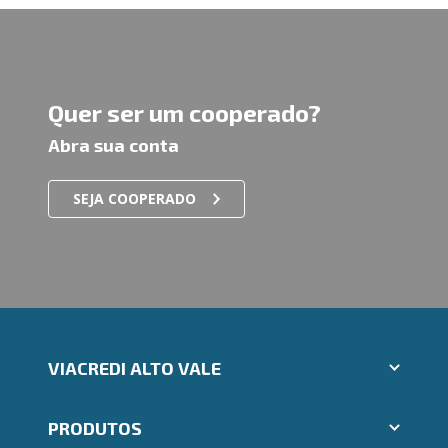
Quer ser um cooperado?
Abra sua conta
SEJA COOPERADO
VIACREDI ALTO VALE
Aplicativos Ailos
PRODUTOS
Indique um amigo