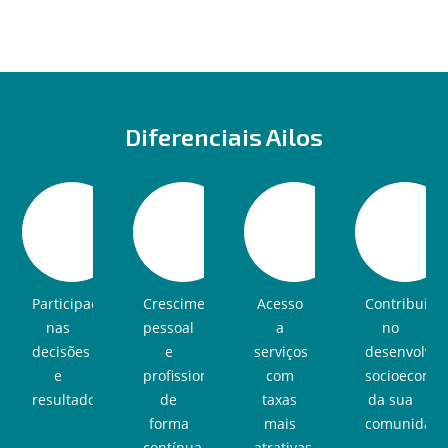
Diferenciais Ailos
Participação
Crescimento
Acesso
Contribuiçã
nas
pessoal
a
no
decisões
e
serviços
desenvolvi
e
profissional
com
socioeconô
resultados.
de
taxas
da sua
forma
mais
comunidade
contínua.
atrativas.