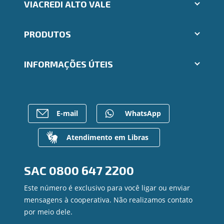
VIACREDI ALTO VALE
Aplicativos Ailos
PRODUTOS
Indique um amigo
Seja um Fornecedor
Cartões
Segunda via e atualização de boletos
INFORMAÇÕES ÚTEIS
Consórcios
Trabalhe Conosco
Empréstimos
Ailos Educação
Rede de Atendimento
FALE CONOSCO
Investimentos
Notícias
Postos de Atendimento
Previdência
Bens à venda
Caixa Eletrônico
E-mail
WhatsApp
Para empresas
Mapa do site
Regularização de dívidas
Gerenciar Cookies
Valores a Receber
Atendimento em Libras
Contato
Canal de Ética
SAC
0800 647 2200
Ouvidoria
Privacidade e segurança
Este número é exclusivo para você ligar ou enviar
mensagens à cooperativa. Não realizamos contato
por meio dele.