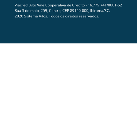
Viacredi Alto Vale Cooperativa de Crédito - 16.779.741/0001-52
Rua 3 de maio, 259, Centro, CEP 89140-000, Ibirama/SC.
2026 Sistema Ailos. Todos os direitos reservados.