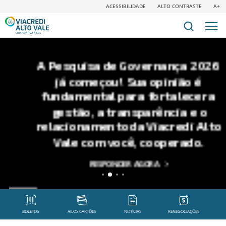
ACESSIBILIDADE
ALTO CONTRASTE
A+
A Pesquisa de Governança 2026
já começou! Sua opinião é
fundamental para fortalecer a
gestão, a transparência e o
relacionamento da Viacredi Alto
Vale com você, cooperado.
RESPONDER AGORA
BOLETOS
AILOS CARTÕES
NOTÍCIAS
RENEGOCIAÇÕES