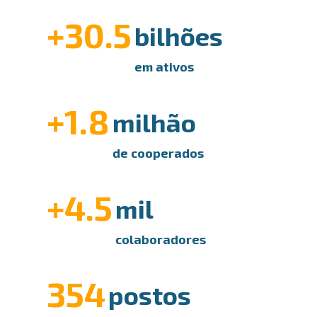
+30.5
bilhões
em ativos
+1.8
milhão
de cooperados
+4.5
mil
colaboradores
354
postos